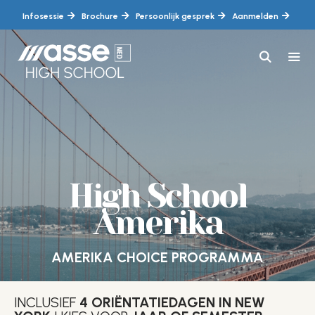
Ga
Infosessie
Brochure
Persoonlijk gesprek
Aanmelden
naar
de
inhoud
MEN
High School
Amerika
AMERIKA CHOICE PROGRAMMA
INCLUSIEF
4 ORIËNTATIEDAGEN IN NEW