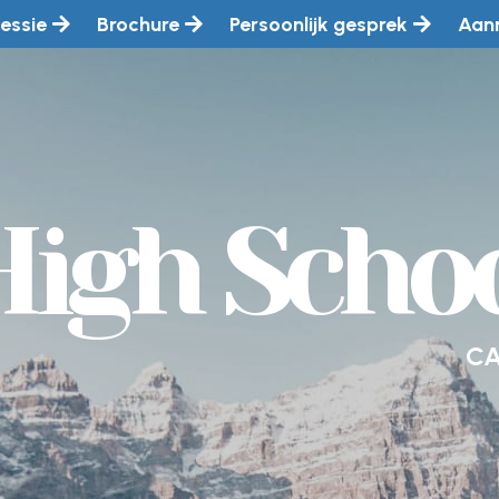
essie
Brochure
Persoonlijk gesprek
Aan
High Scho
CA