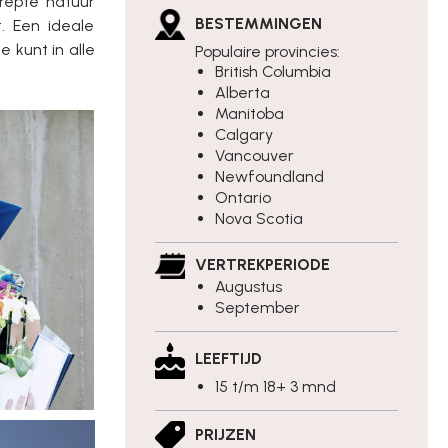
repte natuur
BESTEMMINGEN
. Een ideale
 kunt in alle
Populaire provincies:
British Columbia
Alberta
Manitoba
Calgary
Vancouver
Newfoundland
Ontario
Nova Scotia
VERTREKPERIODE
Augustus
September
LEEFTIJD
15 t/m 18+ 3 mnd
PRIJZEN