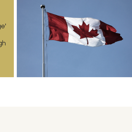
e'
gh