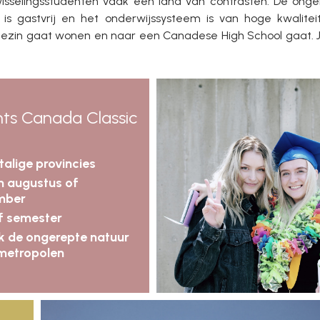
isselingsstudenten vaak een land van contrasten. De onge
s gastvrij en het onderwijssysteem is van hoge kwaliteit
ezin gaat wonen en naar een Canadese High School gaat. Je
ghts Canada Classic
talige provincies
in augustus of
mber
f semester
 de ongerepte natuur
metropolen