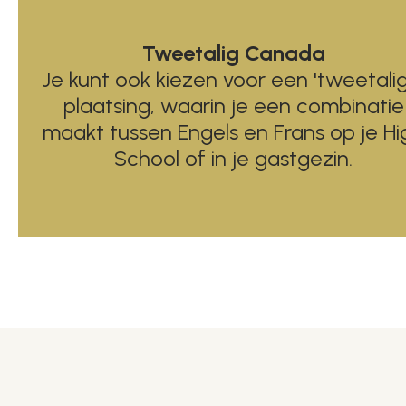
Tweetalig Canada
Je kunt ook kiezen voor een 'tweetalig
plaatsing, waarin je een combinatie
maakt tussen Engels en Frans op je Hi
School of in je gastgezin.