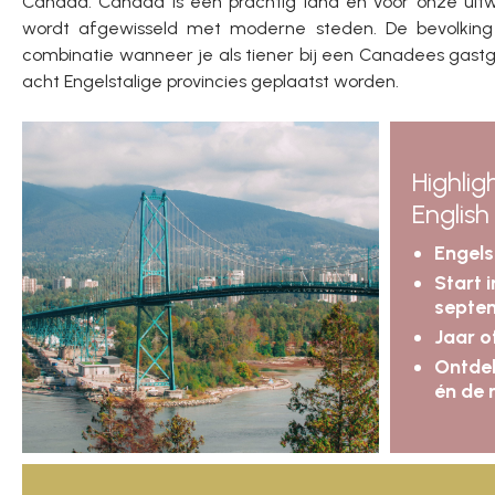
Canada. Canada is een prachtig land en voor onze uitw
wordt afgewisseld met moderne steden. De bevolking i
combinatie wanneer je als tiener bij een Canadees gastg
acht Engelstalige provincies geplaatst worden.
Highli
English
Engels
Start 
septe
Jaar o
Ontdek
én de 