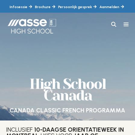
Ga
Infosessie
Brochure
Persoonlijk gesprek
Aanmelden
naar
de
inhoud
MEN
High School
Canada
CANADA CLASSIC FRENCH PROGRAMMA
INCLUSIEF
10-DAAGSE ORIENTATIEWEEK IN