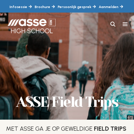
Ga
Infosessie
Brochure
Persoonlijk gesprek
Aanmelden
naar
de
inhoud
MEN
ASSE Field Trips
MET ASSE GA JE OP GEWELDIGE
FIELD TRIPS