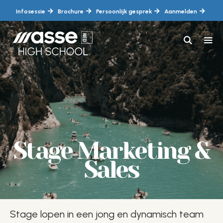
Ga
Infosessie
Brochure
Persoonlijk gesprek
Aanmelden
naar
de
inhoud
MEN
Stage Marketing &
Sales
Stage lopen in een jong en dynamisch team