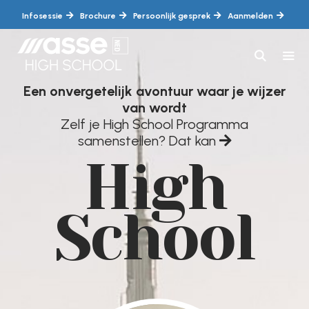
Ga
Infosessie
Brochure
Persoonlijk gesprek
Aanmelden
naar
de
inhoud
Een onvergetelijk avontuur waar je wijzer
MEN
van wordt
Zelf je High School Programma
samenstellen? Dat kan
High
School