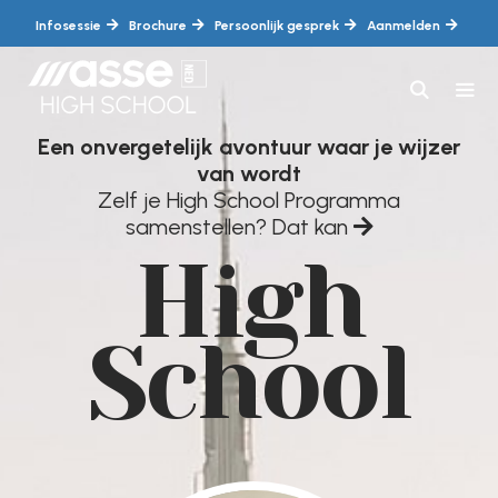
Ga
Infosessie
Brochure
Persoonlijk gesprek
Aanmelden
naar
de
inhoud
Een onvergetelijk avontuur waar je wijzer
MEN
van wordt
Zelf je High School Programma
samenstellen? Dat kan
High
School