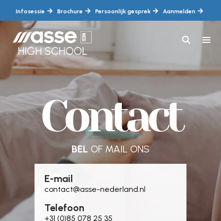
Ga
Infosessie
Brochure
Persoonlijk gesprek
Aanmelden
naar
de
inhoud
MEN
Contact
BEL
OF MAIL ONS
E-mail
contact@asse-nederland.nl
Telefoon
+31 (0)85 078 25 35