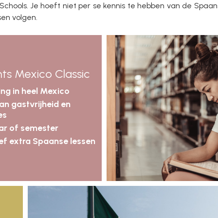
gh Schools. Je hoeft niet per se kennis te hebben van de Spaan
sen volgen.
hts Mexico Classic
ing in heel Mexico
an gastvrijheid en
es
aar of semester
ief extra Spaanse lessen