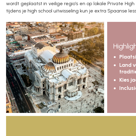
wordt geplaatst in veilige regio’s en op lokale Private Hi
tijdens je high school uitwisseling kun je extra Spaanse les
Highlig
Plaats
Land v
traditi
Kies j
Inclus