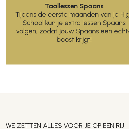
Taallessen Spaans
Tijdens de eerste maanden van je Hi
School kun je extra lessen Spaans
volgen, zodat jouw Spaans een echt
boost krijgt!
WE ZETTEN ALLES VOOR JE OP EEN RIJ