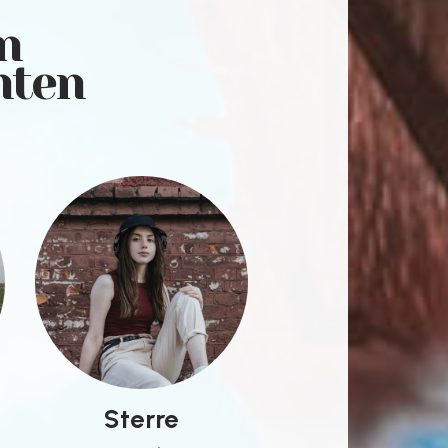
n
nten
Sterre