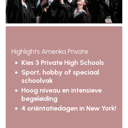
Highlights Amerika Private
Kies 3 Private High Schools
Sport, hobby of speciaal
schoolvak
Hoog niveau en intensieve
begeleiding
4 oriëntatiedagen in New York!