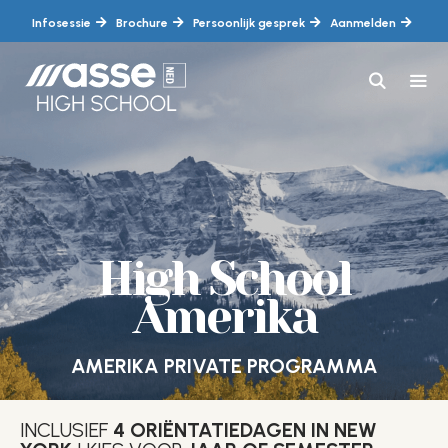
Ga
Infosessie
Brochure
Persoonlijk gesprek
Aanmelden
naar
de
inhoud
MEN
High School
Amerika
AMERIKA PRIVATE PROGRAMMA
INCLUSIEF
4 ORIËNTATIEDAGEN IN NEW