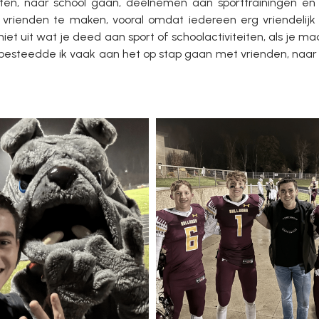
ijten, naar school gaan, deelnemen aan sporttrainingen e
e vrienden te maken, vooral omdat iedereen erg vriendelij
 niet uit wat je deed aan sport of schoolactiviteiten, als je 
tijd besteedde ik vaak aan het op stap gaan met vrienden, naa