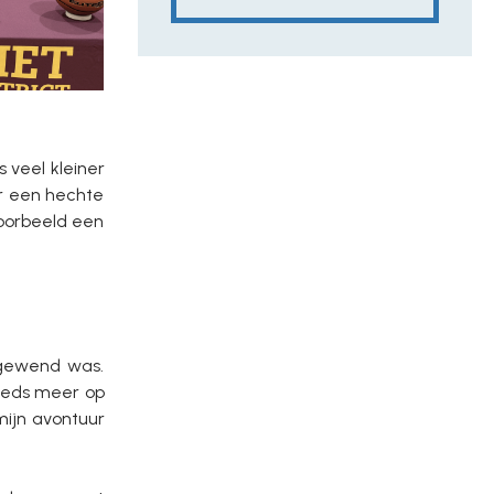
 veel kleiner
or een hechte
voorbeeld een
 gewend was.
teeds meer op
mijn avontuur