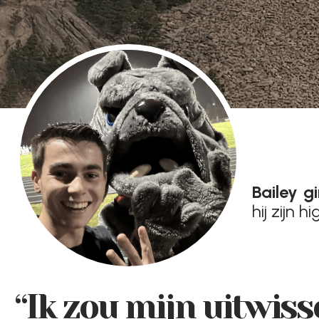
Bailey g
hij zijn 
“Ik zou mijn uitwis