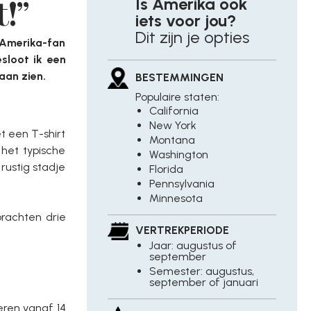
Is Amerika ook
!”
iets voor jou?
Dit zijn je opties
 Amerika-fan
sloot ik een
aan zien.
BESTEMMINGEN
Populaire staten:
California
New York
t een T-shirt
Montana
het typische
Washington
rustig stadje
Florida
Pennsylvania
Minnesota
rachten drie
VERTREKPERIODE
Jaar: augustus of
september
Semester: augustus,
september of januari
eren vanaf 14