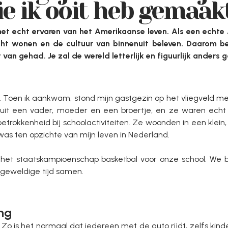
ie ik ooit heb gemaakt
et echt ervaren van het Amerikaanse leven. Als een echte
cht wonen en de cultuur van binnenuit beleven. Daarom be
van gehad. Je zal de wereld letterlijk en figuurlijk anders g
 Toen ik aankwam, stond mijn gastgezin op het vliegveld me
uit een vader, moeder en een broertje, en ze waren echt 
rokkenheid bij schoolactiviteiten. Ze woonden in een klein, 
as ten opzichte van mijn leven in Nederland.
et staatskampioenschap basketbal voor onze school. We b
 geweldige tijd samen.
ing
 Zo is het normaal dat iedereen met de auto rijdt, zelfs kind