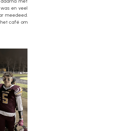
n daarna met
k was en veel
maar meedeed.
r het café om