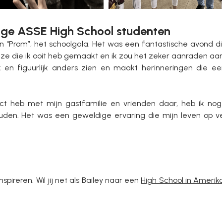
ige ASSE High School studenten
“Prom”, het schoolgala. Het was een fantastische avond die
euze die ik ooit heb gemaakt en ik zou het zeker aanraden aa
jk en figuurlijk anders zien en maakt herinneringen die e
act heb met mijn gastfamilie en vrienden daar, heb ik nog
uden. Het was een geweldige ervaring die mijn leven op v
pireren. Wil jij net als Bailey naar een
High School in Amerik