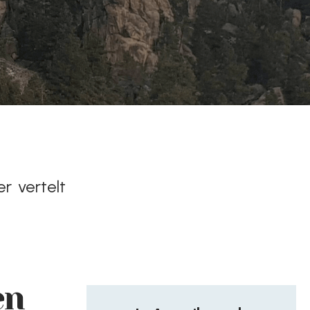
er vertelt
en