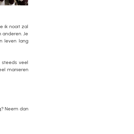
 ik nooit zal
n anderen. Je
en leven lang
 steeds veel
eel manieren
a
? Neem dan